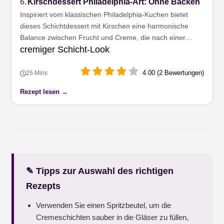
6.
Kirschdessert Philadelphia-Art: Ohne Backen
Inspiriert vom klassischen Philadelphia-Kuchen bietet
dieses Schichtdessert mit Kirschen eine harmonische
Balance zwischen Frucht und Creme, die nach einer
cremiger Schicht-Look
kurzen Kühlphase im Glas ihre ideale Festigkeit erreicht.
4.00 (2 Bewertungen)
25 Mins
Rezept lesen →
✎ Tipps zur Auswahl des richtigen
Rezepts
Verwenden Sie einen Spritzbeutel, um die
Cremeschichten sauber in die Gläser zu füllen,