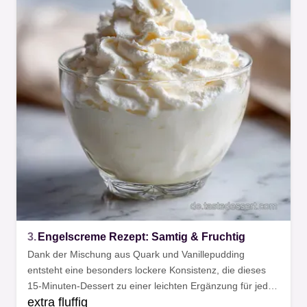
3.
Engelscreme Rezept: Samtig & Fruchtig
Dank der Mischung aus Quark und Vanillepudding
entsteht eine besonders lockere Konsistenz, die dieses
15-Minuten-Dessert zu einer leichten Ergänzung für jedes
extra fluffig
Menü oder den schnellen Hunger macht.