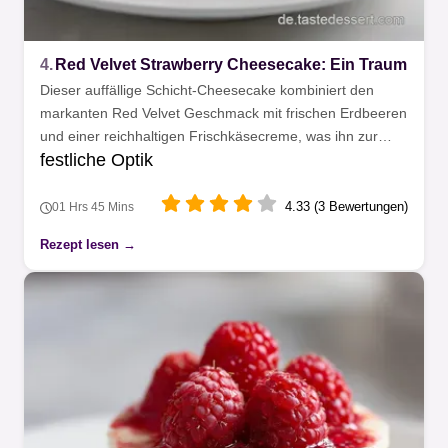
4.
Red Velvet Strawberry Cheesecake: Ein Traum
Dieser auffällige Schicht-Cheesecake kombiniert den
markanten Red Velvet Geschmack mit frischen Erdbeeren
und einer reichhaltigen Frischkäsecreme, was ihn zur
festliche Optik
idealen Wahl für die festliche Kaffeetafel macht.
4.33 (3 Bewertungen)
01 Hrs 45 Mins
Rezept lesen →