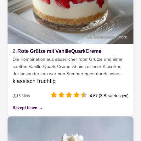
2.
Rote Grütze mit VanilleQuarkCreme
Die Kombination aus säuerlicher roter Grütze und einer
sanften Vanille-Quark-Creme ist ein zeitloser Klassiker,
der besonders an warmen Sommertagen durch seine
klassisch fruchtig
ausgewogene und erfrischende Note punktet.
4.67 (3 Bewertungen)
15 Mins
Rezept lesen →