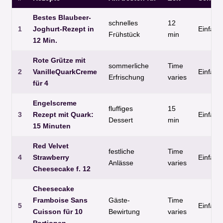
Bestes Blaubeer-
schnelles
12
1
Joghurt-Rezept in
Einfach
Frühstück
min
12 Min.
Rote Grütze mit
sommerliche
Time
2
VanilleQuarkCreme
Einfach
Erfrischung
varies
für 4
Engelscreme
fluffiges
15
3
Rezept mit Quark:
Einfach
Dessert
min
15 Minuten
Red Velvet
festliche
Time
4
Strawberry
Einfach
Anlässe
varies
Cheesecake f. 12
Cheesecake
Framboise Sans
Gäste-
Time
5
Einfach
Cuisson für 10
Bewirtung
varies