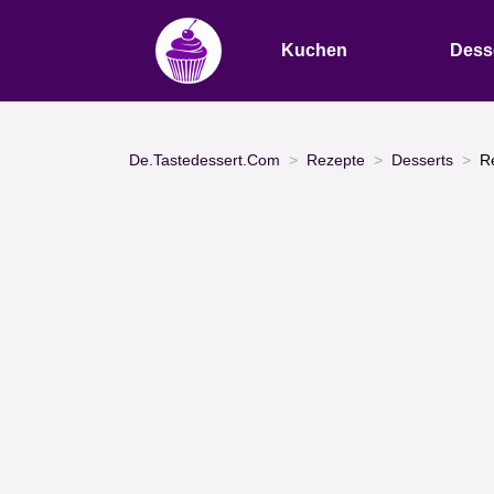
Kuchen
Dess
De.Tastedessert.Com
Rezepte
Desserts
R