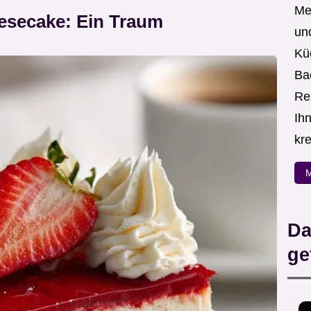
Me
esecake: Ein Traum
un
Kü
Ba
Re
Ih
kre
M
Da
ge