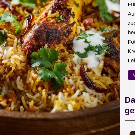
Für
Au
zug
be
Fot
Kre
Le
M
Da
ge