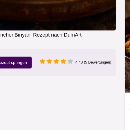
hnchenBiriyani Rezept nach DumArt
zept springen
4.40 (5 Bewertungen)