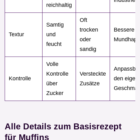
reichhaltig
Oft
Samtig
trocken
Bessere
Textur
und
oder
Mundhapti
feucht
sandig
Volle
Anpassbar
Kontrolle
Versteckte
Kontrolle
den eigen
über
Zusätze
Geschma
Zucker
Alle Details zum Basisrezept
für Muffins