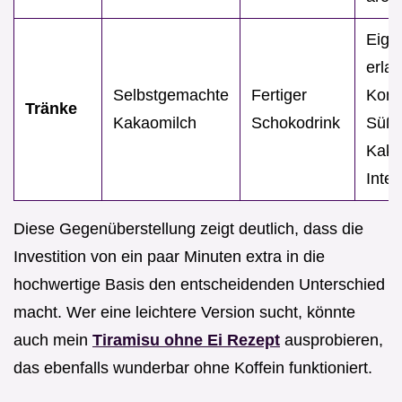
Eige
erlau
Selbstgemachte
Fertiger
Kontr
Tränke
Kakaomilch
Schokodrink
Süße
Kak
Inten
Diese Gegenüberstellung zeigt deutlich, dass die
Investition von ein paar Minuten extra in die
hochwertige Basis den entscheidenden Unterschied
macht. Wer eine leichtere Version sucht, könnte
auch mein
Tiramisu ohne Ei Rezept
ausprobieren,
das ebenfalls wunderbar ohne Koffein funktioniert.