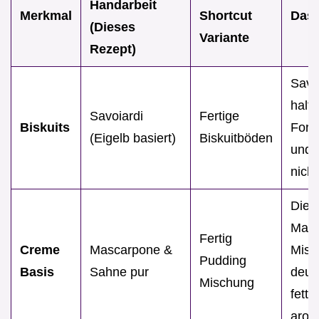
Handarbeit
Merkmal
Shortcut
Das 
(Dieses
Variante
Rezept)
Savo
halte
Savoiardi
Fertige
Biskuits
Form
(Eigelb basiert)
Biskuitböden
und 
nicht
Die
Masc
Fertig
Creme
Mascarpone &
Misc
Pudding
Basis
Sahne pur
deutl
Mischung
fettr
arom