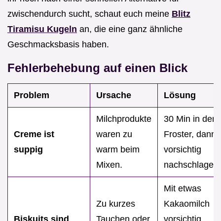
zwischendurch sucht, schaut euch meine
Blitz
Tiramisu Kugeln
an, die eine ganz ähnliche
Geschmacksbasis haben.
Fehlerbehebung auf einen Blick
Problem
Ursache
Lösung
Milchprodukte
30 Min in den
Creme ist
waren zu
Froster, dann
suppig
warm beim
vorsichtig
Mixen.
nachschlagen.
Mit etwas
Zu kurzes
Kakaomilch
Biskuits sind
Tauchen oder
vorsichtig