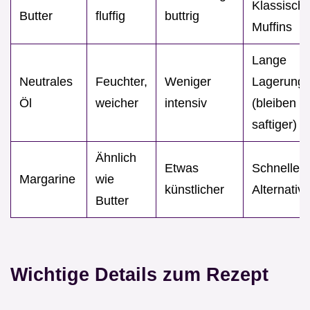
Klassisch
Butter
fluffig
buttrig
Muffins
Lange
Neutrales
Feuchter,
Weniger
Lagerung
Öl
weicher
intensiv
(bleiben
saftiger)
Ähnlich
Etwas
Schnelle
Margarine
wie
künstlicher
Alternativ
Butter
Wichtige Details zum Rezept