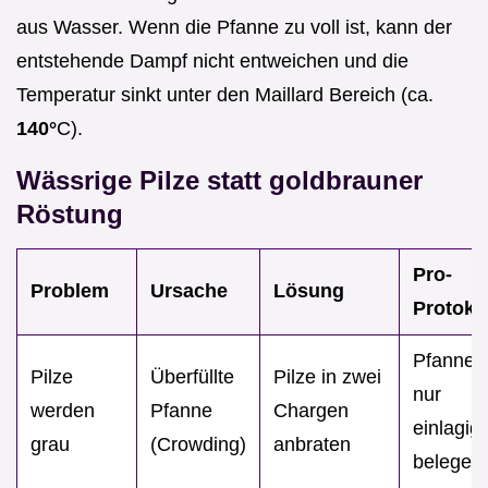
aus Wasser. Wenn die Pfanne zu voll ist, kann der
entstehende Dampf nicht entweichen und die
Temperatur sinkt unter den Maillard Bereich (ca.
140°
C).
Wässrige Pilze statt goldbrauner
Röstung
Pro-
Problem
Ursache
Lösung
Protoko
Pfanne
Pilze
Überfüllte
Pilze in zwei
nur
werden
Pfanne
Chargen
einlagig
grau
(Crowding)
anbraten
belegen.