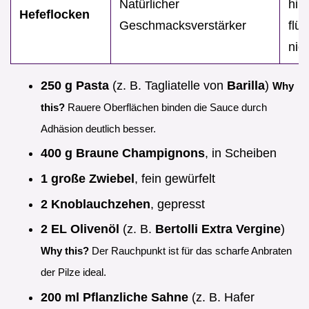
Natürlicher
hin
Hefeflocken
Geschmacksverstärker
flü
nic
250 g Pasta
(z. B. Tagliatelle von
Barilla
)
Why
this?
Rauere Oberflächen binden die Sauce durch
Adhäsion deutlich besser.
400 g Braune Champignons
, in Scheiben
1 große Zwiebel
, fein gewürfelt
2 Knoblauchzehen
, gepresst
2 EL Olivenöl
(z. B.
Bertolli Extra Vergine
)
Why this?
Der Rauchpunkt ist für das scharfe Anbraten
der Pilze ideal.
200 ml Pflanzliche Sahne
(z. B. Hafer