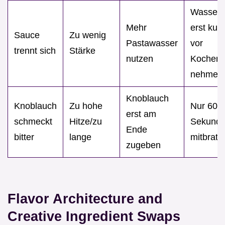
Wasser
Mehr
erst kurz
Sauce
Zu wenig
Pastawasser
vor
trennt sich
Stärke
nutzen
Kochen
nehmen
Knoblauch
Knoblauch
Zu hohe
Nur 60
erst am
schmeckt
Hitze/zu
Sekund
Ende
bitter
lange
mitbrate
zugeben
Flavor Architecture and
Creative Ingredient Swaps