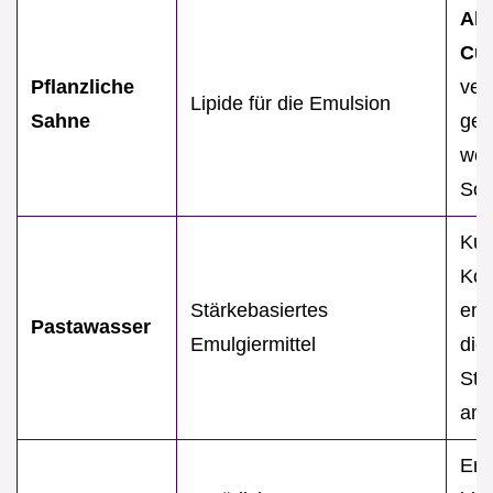
Alp
Cui
Pflanzliche
ver
Lipide für die Emulsion
Sahne
ger
wen
Soj
Kur
Koc
Stärkebasiertes
ent
Pastawasser
Emulgiermittel
die
Stä
am 
Ers