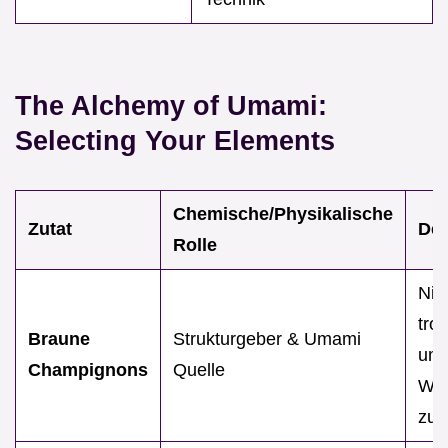
The Alchemy of Umami:
Selecting Your Elements
Chemische/Physikalische
Zutat
Der
Rolle
Nic
tro
Braune
Strukturgeber & Umami
um
Champignons
Quelle
Was
zu 