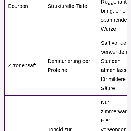
Roggenantei
Bourbon
Strukturelle Tiefe
bringt eine
spannende
Würze
Saft vor dem
Verwenden 
Denaturierung der
Stunden
Zitronensaft
Proteine
atmen lasse
für mildere
Säure
Nur
zimmerwarm
Eier
Tensid zur
verwenden,