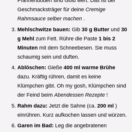
Pfannenboden sind Gold wert. Das ist der
Geschmacksträger für deine
Cremige
Rahmsauce selber machen
.
Mehlschwitze bauen:
Gib
30 g Butter
und
30
g Mehl
zum Fett. Rühre die Paste
1 bis 2
Minuten
mit dem Schneebesen. Sie muss
schaumig sein und duften.
Ablöschen:
Gieße
400 ml warme Brühe
dazu. Kräftig rühren, damit es keine
Klümpchen gibt. Oh my gosh, Klümpchen sind
der Feind beim
Abendessen Rezepte
!
Rahm dazu:
Jetzt die Sahne (ca.
200 ml
)
einrühren. Kurz aufkochen lassen und würzen.
Garen im Bad:
Leg die angebratenen