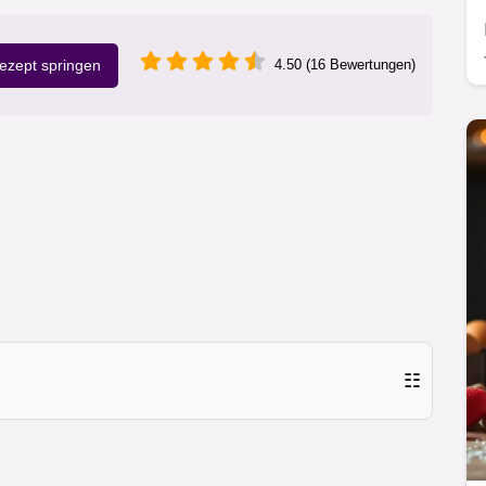
zept springen
4.50 (16 Bewertungen)
☷