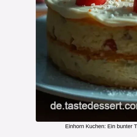
Einhorn Kuchen: Ein bunter 