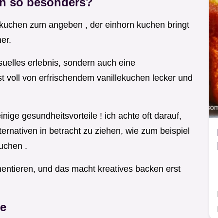
en so besonders?
m kuchen zum angeben , der einhorn kuchen bringt
er.
isuelles erlebnis, sondern auch eine
st voll von erfrischendem vanillekuchen lecker und
nige gesundheitsvorteile ! ich achte oft darauf,
ternativen in betracht zu ziehen, wie zum beispiel
uchen .
mentieren, und das macht kreatives backen erst
se