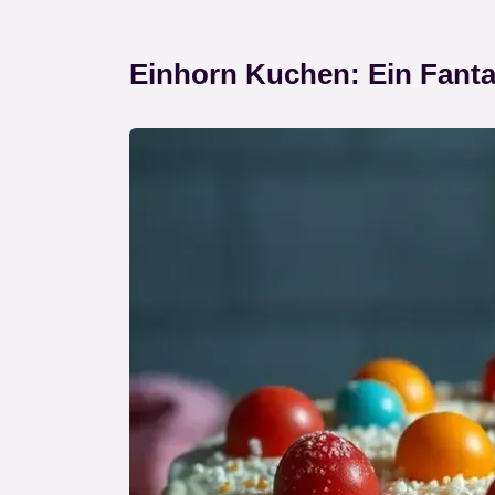
Einhorn Kuchen: Ein Fanta