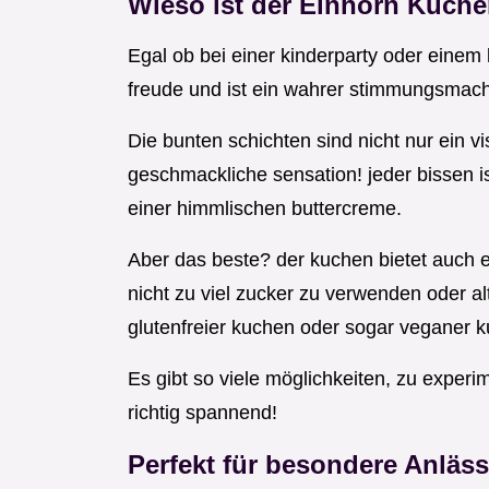
Wieso ist der Einhorn Kuch
Egal ob bei einer kinderparty oder eine
freude und ist ein wahrer stimmungsmach
Die bunten schichten sind nicht nur ein v
geschmackliche sensation! jeder bissen i
einer himmlischen buttercreme.
Aber das beste? der kuchen bietet auch ei
nicht zu viel zucker zu verwenden oder al
glutenfreier kuchen oder sogar veganer k
Es gibt so viele möglichkeiten, zu experi
richtig spannend!
Perfekt für besondere Anläs