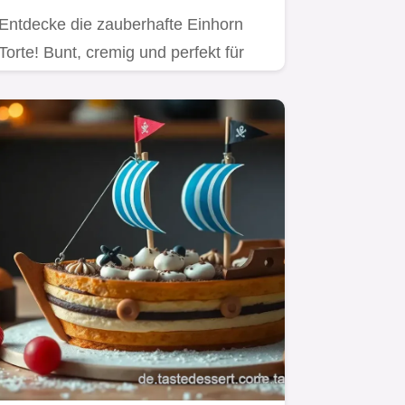
Entdecke die zauberhafte Einhorn
Torte! Bunt, cremig und perfekt für
jede Feier.