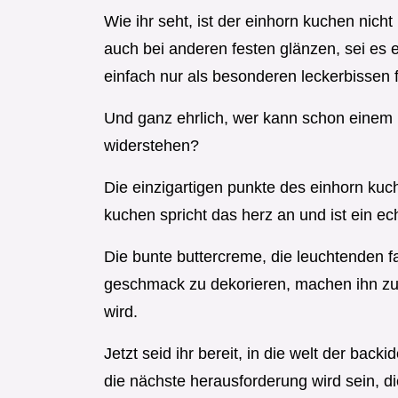
Wie ihr seht, ist der einhorn kuchen nicht
auch bei anderen festen glänzen, sei es 
einfach nur als besonderen leckerbissen fü
Und ganz ehrlich, wer kann schon einem 
widerstehen?
Die einzigartigen punkte des einhorn kuc
kuchen spricht das herz an und ist ein ec
Die bunte buttercreme, die leuchtenden f
geschmack zu dekorieren, machen ihn zu
wird.
Jetzt seid ihr bereit, in die welt der back
die nächste herausforderung wird sein, d