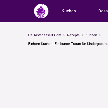
Kuchen
Dess
De.Tastedessert.Com
Rezepte
Kuchen
Einhorn Kuchen: Ein bunter Traum für Kindergeburt