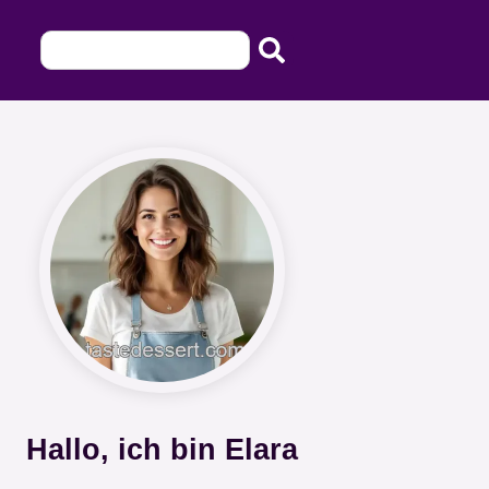
Hallo, ich bin Elara