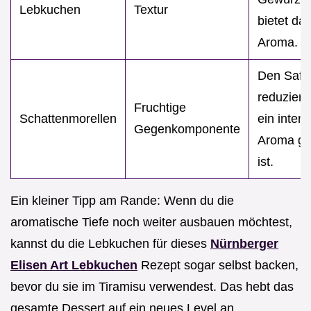
Lebkuchen
Textur
bietet da
Aroma.
Den Saft 
reduzieren
Fruchtige
Schattenmorellen
ein inten
Gegenkomponente
Aroma ge
ist.
Ein kleiner Tipp am Rande: Wenn du die
aromatische Tiefe noch weiter ausbauen möchtest,
kannst du die Lebkuchen für dieses
Nürnberger
Elisen Art Lebkuchen
Rezept sogar selbst backen,
bevor du sie im Tiramisu verwendest. Das hebt das
gesamte Dessert auf ein neues Level an