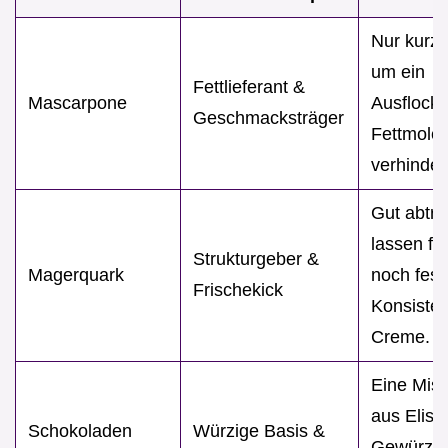
Nur kurz 
um ein
Fettlieferant &
Mascarpone
Ausflocke
Geschmacksträger
Fettmolek
verhinder
Gut abtro
lassen fü
Strukturgeber &
Magerquark
noch fest
Frischekick
Konsisten
Creme.
Eine Mis
aus Elise
Schokoladen
Würzige Basis &
Gewürzle