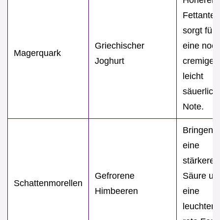
Fettanteil
sorgt für
Griechischer
eine noc
Magerquark
Joghurt
cremiger
leicht
säuerlich
Note.
Bringen
eine
stärkere
Gefrorene
Säure un
Schattenmorellen
Himbeeren
eine
leuchten