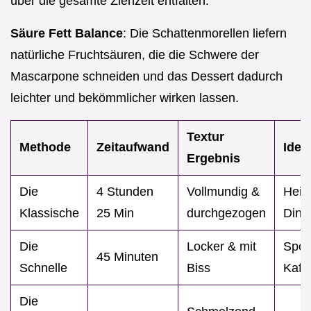
über die gesamte Ziehzeit entfalten.
Säure Fett Balance
: Die Schattenmorellen liefern
natürliche Fruchtsäuren, die die Schwere der
Mascarpone schneiden und das Dessert dadurch
leichter und bekömmlicher wirken lassen.
Textur
Methode
Zeitaufwand
Ideal
Ergebnis
Die
4 Stunden
Vollmundig &
Heil
Klassische
25 Min
durchgezogen
Dinn
Die
Locker & mit
Spon
45 Minuten
Schnelle
Biss
Kaff
Die