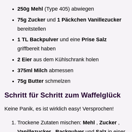
250g Mehl
(Type 405) abwiegen
75g Zucker
und
1 Päckchen Vanillezucker
bereitstellen
1 TL Backpulver
und eine
Prise Salz
griffbereit haben
2 Eier
aus dem Kühlschrank holen
375ml Milch
abmessen
75g Butter
schmelzen
Schritt für Schritt zum Waffelglück
Keine Panik, es ist wirklich easy! Versprochen!
Trockene Zutaten mischen:
Mehl
,
Zucker
,
Vanillezucker
,
Backpulver
und
Salz
in einer