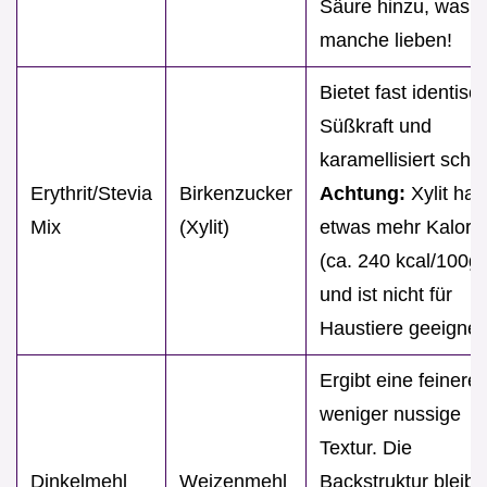
Säure hinzu, was
manche lieben!
Bietet fast identisc
Süßkraft und
karamellisiert schö
Erythrit/Stevia
Birkenzucker
Achtung:
Xylit hat
Mix
(Xylit)
etwas mehr Kalori
(ca. 240 kcal/100g)
und ist nicht für
Haustiere geeignet
Ergibt eine feinere,
weniger nussige
Textur. Die
Dinkelmehl
Weizenmehl
Backstruktur bleibt