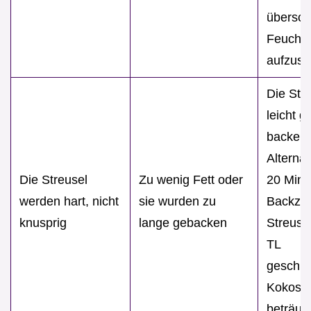
übersch
Feuchti
aufzusa
Die Str
leicht g
backen.
Alternat
Die Streusel
Zu wenig Fett oder
20 Minu
werden hart, nicht
sie wurden zu
Backzei
knusprig
lange gebacken
Streusel
TL
geschm
Kokosöl
beträufe