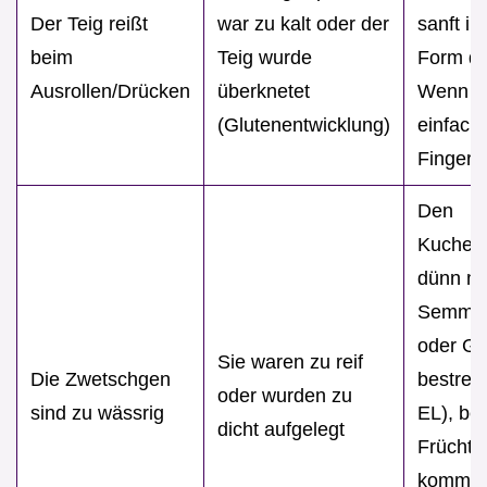
Der Teig reißt
war zu kalt oder der
sanft in
beim
Teig wurde
Form dr
Ausrollen/Drücken
überknetet
Wenn er
(Glutenentwicklung)
einfach
Fingern 
Den
Kuchen
dünn mi
Semmel
oder Gr
Sie waren zu reif
Die Zwetschgen
bestreu
oder wurden zu
sind zu wässrig
EL), bev
dicht aufgelegt
Früchte
kommen