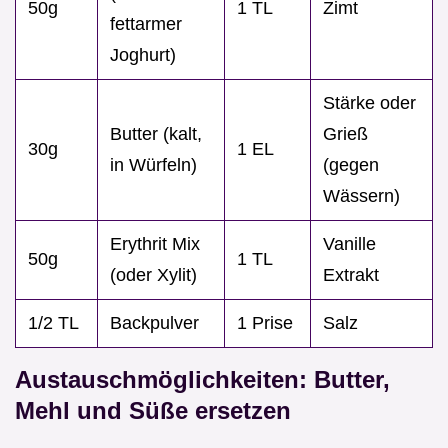
50g
1 TL
Zimt
fettarmer
Joghurt)
Stärke oder
Butter (kalt,
Grieß
30g
1 EL
in Würfeln)
(gegen
Wässern)
Erythrit Mix
Vanille
50g
1 TL
(oder Xylit)
Extrakt
1/2 TL
Backpulver
1 Prise
Salz
Austauschmöglichkeiten: Butter,
Mehl und Süße ersetzen