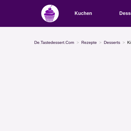
Kuchen
Dess
De.Tastedessert.Com
Rezepte
Desserts
K