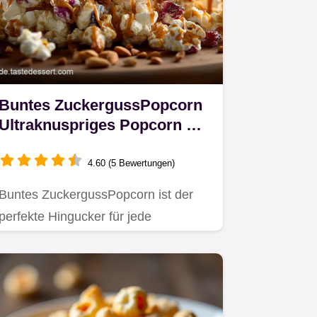
Buntes ZuckergussPopcorn
Ultraknuspriges Popcorn wie
vom Rummelplatz
4.60 (5 Bewertungen)
Buntes ZuckergussPopcorn ist der
perfekte Hingucker für jede
Kinderparty Dieses einfache
Popcorn…