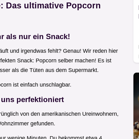
: Das ultimative Popcorn
 als nur ein Snack!
läuft und irgendwas fehlt? Genau! Wir reden hier
rfekten Snack: Popcorn selber machen! Es ist
sser als die Tüten aus dem Supermarkt.
orn ist einfach unschlagbar.
 uns perfektioniert
prünglich von den amerikanischen Ureinwohnern,
 Wohnzimmer gefunden.
 nur wenige Minuten. Du bekommst etwa 4