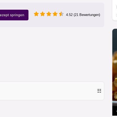
zept springen
4.52 (21 Bewertungen)
☷