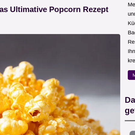
Me
as Ultimative Popcorn Rezept
un
Kü
Ba
Re
Ih
kre
M
Da
ge