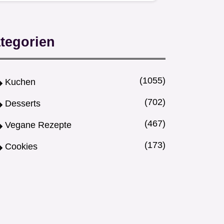
knusprigen PopcornBröseln
Einfach…
tegorien
(1055)
Kuchen
(702)
Desserts
(467)
Vegane Rezepte
(173)
Cookies