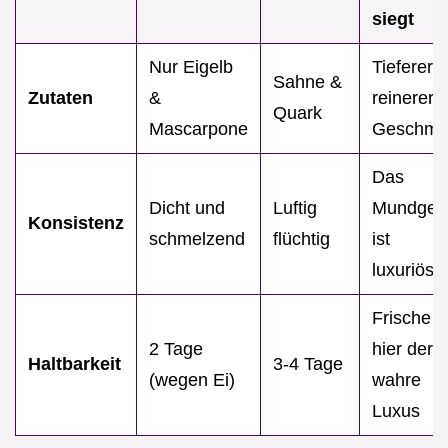
siegt
Nur Eigelb
Tieferer,
Sahne &
Zutaten
&
reinerer
Quark
Mascarpone
Geschma
Das
Dicht und
Luftig
Mundgefü
Konsistenz
schmelzend
flüchtig
ist
luxuriöse
Frische is
2 Tage
hier der
Haltbarkeit
3-4 Tage
(wegen Ei)
wahre
Luxus