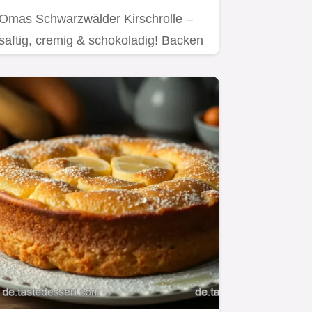
Omas Schwarzwälder Kirschrolle –
saftig, cremig & schokoladig! Backen
wie früher, aber fix gemacht.