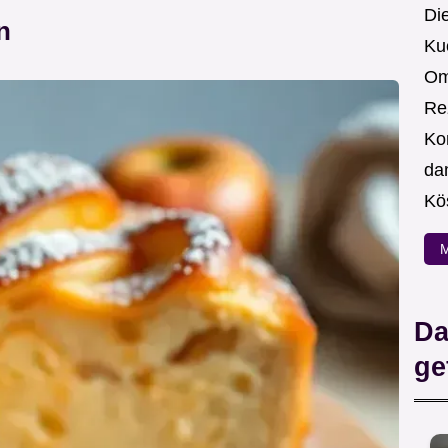
Die
n
Ku
Om
Re
Ko
da
Kö
M
Da
ge