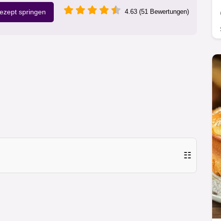
zept springen
4.63 (51 Bewertungen)
☷