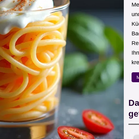
Me
un
Kü
Ba
Re
Ih
kre
M
Da
ge