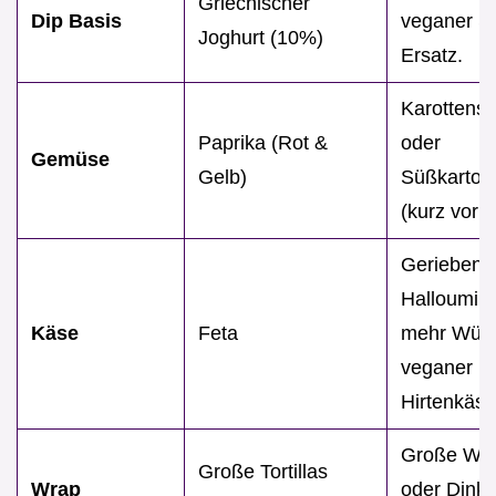
Griechischer
Dip Basis
veganer S
Joghurt (10%)
Ersatz.
Karottenst
Paprika (Rot &
oder
Gemüse
Gelb)
Süßkartoff
(kurz vork
Geriebene
Halloumi (
Käse
Feta
mehr Würz
veganer
Hirtenkäse
Große Wei
Große Tortillas
Wrap
oder Dinke