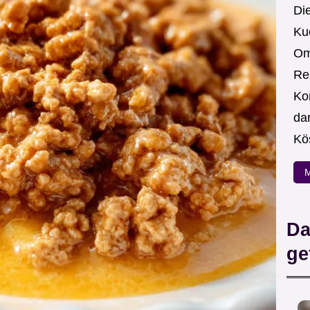
Die
Ku
Om
Re
Ko
da
Kö
M
Da
ge