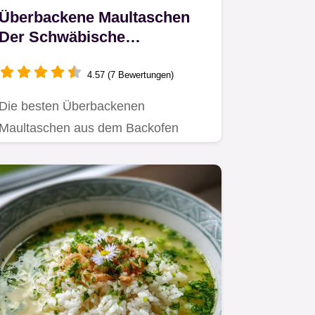
Überbackene Maultaschen
Der Schwäbische
Seelenwärmer mit
KäseSpeckSauce
4.57 (7 Bewertungen)
Die besten Überbackenen
Maultaschen aus dem Backofen
Herrgottsbscheißerle in cremiger
BéchamelSauce…