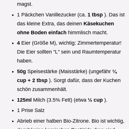
magst.
1 Päckchen Vanillezucker (ca.
1 tbsp
). Das ist
das kleine Extra, das deinen
Käsekuchen
ohne Boden einfach
himmlisch macht.
4
Eier (Größe M), wichtig: Zimmertemperatur!
Die Eier sollten "L" sein und Raumtemperatur
haben.
50g
Speisestärke (Maisstärke) (ungefähr
¼
cup + 2 tbsp
). Sorgt dafür, dass der Kuchen
schön zusammenhält.
125ml
Milch (3.5% Fett) (etwa
½ cup
).
1 Prise Salz
Abrieb einer halben Bio-Zitrone. Bio ist wichtig,