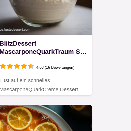
BlitzDessert
MascarponeQuarkTraum So
einfach gehts
4.63 (16 Bewertungen)
Lust auf ein schnelles
MascarponeQuarkCreme Dessert
verst d Dieser cremige Traum mit
Zitrone ist…