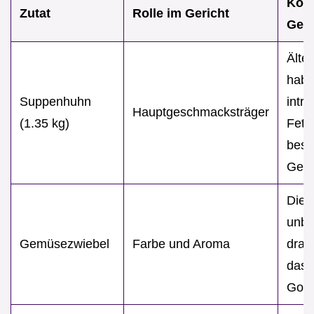
Koc
Zutat
Rolle im Gericht
Geh
Älter
habe
Suppenhuhn
intr
Hauptgeschmacksträger
(1.35 kg)
Fett 
bess
Ges
Die 
unbe
Gemüsezwiebel
Farbe und Aroma
dran
das 
Gold