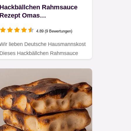
Hackbällchen Rahmsauce
Rezept Omas
RahmHackbällch Cremig
saftig einfach gemacht
4.89 (9 Bewertungen)
Wir lieben Deutsche Hausmannskost
Dieses Hackbällchen Rahmsauce
Rezept Omas RahmHackbällch ist…