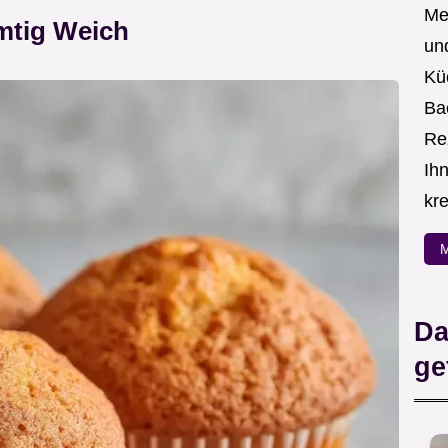
Me
amtig Weich
un
Kü
Ba
Re
Ih
kre
M
Da
ge