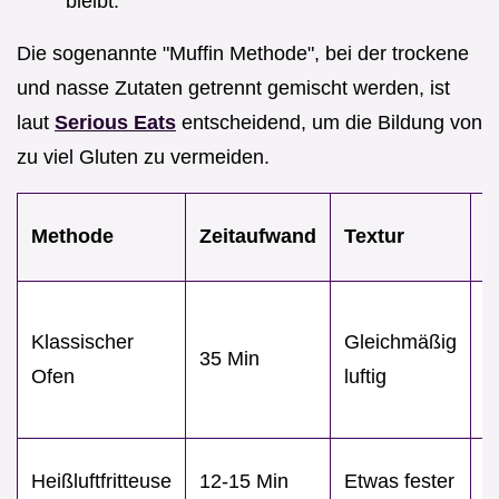
bleibt.
Die sogenannte "Muffin Methode", bei der trockene
und nasse Zutaten getrennt gemischt werden, ist
laut
Serious Eats
entscheidend, um die Bildung von
zu viel Gluten zu vermeiden.
B
Methode
Zeitaufwand
Textur
g
G
Klassischer
Gleichmäßig
M
35 Min
Ofen
luftig
p
K
E
Heißluftfritteuse
12-15 Min
Etwas fester