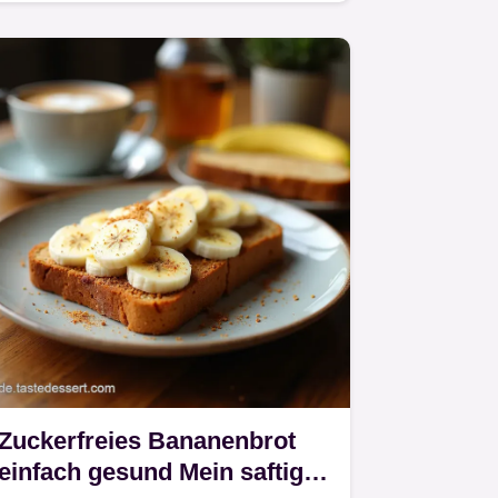
Haferflocken ohne Mehl ist
unglaublich…
Zuckerfreies Bananenbrot
einfach gesund Mein saftiges