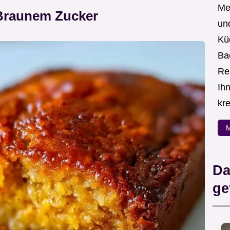
Me
 Braunem Zucker
un
Kü
Ba
Re
Ih
kre
M
Da
ge