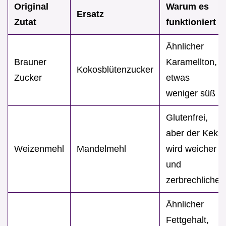
Original
Warum es
Ersatz
Zutat
funktioniert
Ähnlicher
Brauner
Karamellton,
Kokosblütenzucker
Zucker
etwas
weniger süß
Glutenfrei,
aber der Keks
Weizenmehl
Mandelmehl
wird weicher
und
zerbrechlicher
Ähnlicher
Fettgehalt,