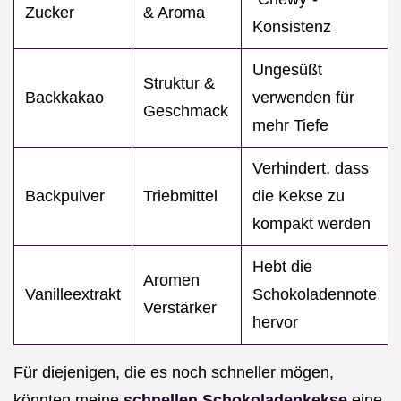
Zucker
& Aroma
Konsistenz
Ungesüßt
Struktur &
Backkakao
verwenden für
Geschmack
mehr Tiefe
Verhindert, dass
Backpulver
Triebmittel
die Kekse zu
kompakt werden
Hebt die
Aromen
Vanilleextrakt
Schokoladennote
Verstärker
hervor
Für diejenigen, die es noch schneller mögen,
könnten meine
schnellen Schokoladenkekse
eine