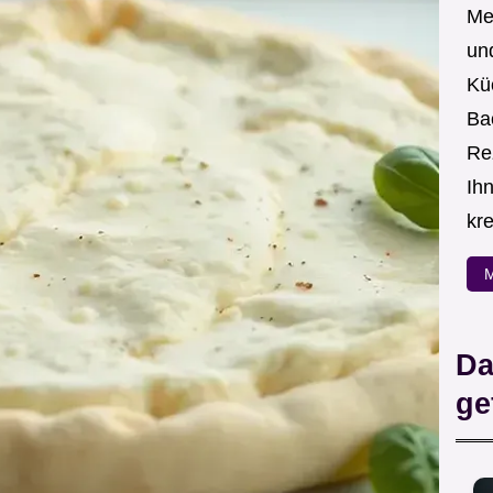
Me
un
Kü
Ba
Re
Ih
kre
M
Da
ge