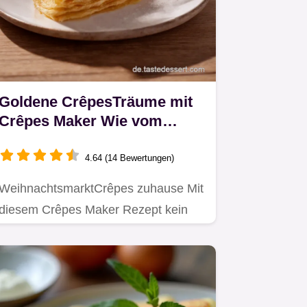
Goldene CrêpesTräume mit
Crêpes Maker Wie vom
Weihnachtsmarkt
4.64 (14 Bewertungen)
WeihnachtsmarktCrêpes zuhause Mit
diesem Crêpes Maker Rezept kein
Problem Einfach lecker mit…