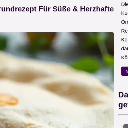
Die
Grundrezept Für Süße & Herzhafte
Ku
Om
Re
Ko
da
Kö
M
Da
ge