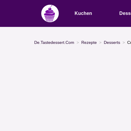
Kuchen
Dess
De.Tastedessert.Com
Rezepte
Desserts
C