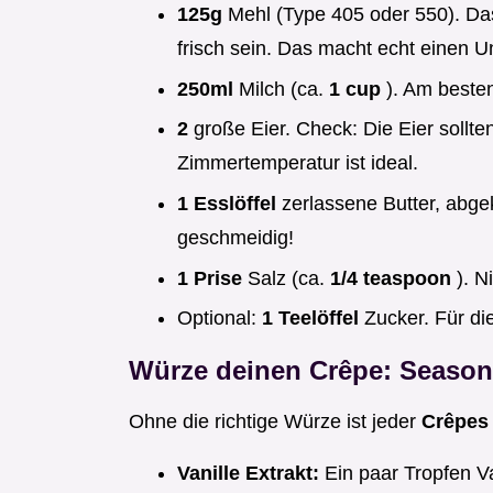
125g
Mehl (Type 405 oder 550). Das
frisch sein. Das macht echt einen U
250ml
Milch (ca.
1 cup
). Am besten
2
große Eier. Check: Die Eier sollt
Zimmertemperatur ist ideal.
1 Esslöffel
zerlassene Butter, abge
geschmeidig!
1 Prise
Salz (ca.
1/4 teaspoon
). N
Optional:
1 Teelöffel
Zucker. Für d
Würze deinen Crêpe: Season
Ohne die richtige Würze ist jeder
Crêpes
Vanille Extrakt:
Ein paar Tropfen V