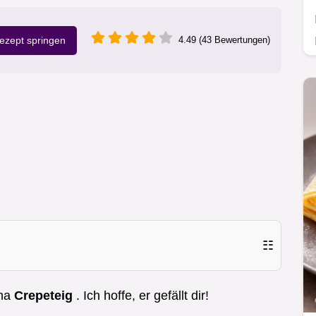
zept springen
4.49 (43 Bewertungen)
☷
ema
Crepeteig
. Ich hoffe, er gefällt dir!