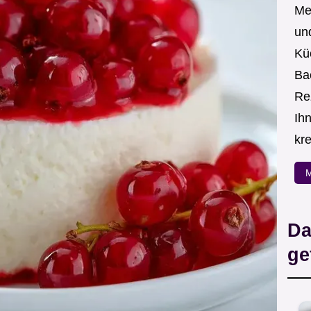
Me
un
Kü
Ba
Re
Ih
kre
M
Da
ge