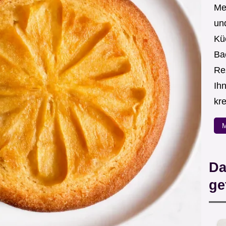
Me
un
Kü
Ba
Re
Ih
kre
M
Da
ge