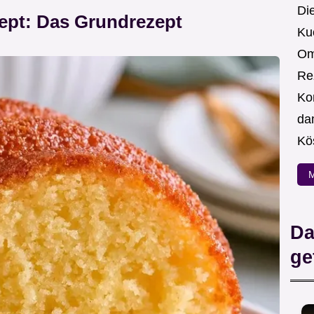
Die
ept: Das Grundrezept
Ku
Om
Re
Ko
da
Kö
M
Da
ge