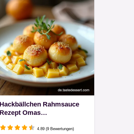
Hackbällchen Rahmsauce
Rezept Omas
RahmHackbällch Cremig
saftig einfach gemacht
4.89 (9 Bewertungen)