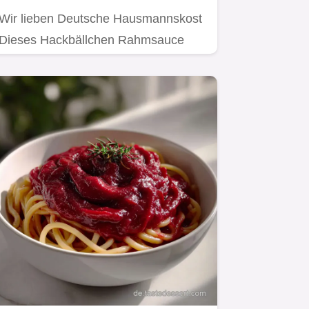
Wir lieben Deutsche Hausmannskost
Dieses Hackbällchen Rahmsauce
Rezept Omas RahmHackbällch ist…