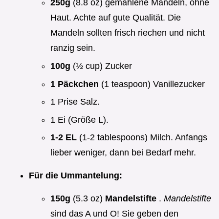
250g
(8.8 oz) gemahlene Mandeln, ohne
Haut. Achte auf gute Qualität. Die
Mandeln sollten frisch riechen und nicht
ranzig sein.
100g
(½ cup) Zucker
1 Päckchen
(1 teaspoon) Vanillezucker
1 Prise Salz.
1 Ei (Größe L).
1-2 EL
(1-2 tablespoons) Milch. Anfangs
lieber weniger, dann bei Bedarf mehr.
Für die Ummantelung:
150g
(5.3 oz)
Mandelstifte
.
Mandelstifte
sind das A und O! Sie geben den