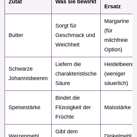
Zutat
Was sie bewirkt
Ersatz
Margarine
Sorgt für
(für
Butter
Geschmack und
milchfreie
Weichheit
Option)
Liefern die
Heidelbeeren
Schwarze
charakteristische
(weniger
Johannisbeeren
Säure
säuerlich)
Bindet die
Speisestärke
Flüssigkeit der
Maisstärke
Früchte
Gibt dem
Weizenmehl
Dinkelmehl